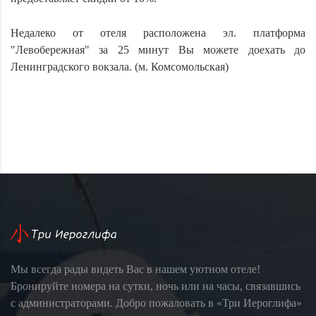
Недалеко от отеля расположена эл. платформа
"Левобережная" за 25 минут Вы можете доехать до
Ленинградского вокзала. (м. Комсомольская)
Мы всегда рады видеть Вас в нашем уютном отеле!
Бронируйте номера на сутки, ночь или на часы, связавшись
с администраторами. Добро пожаловать в «Три Иероглифа»